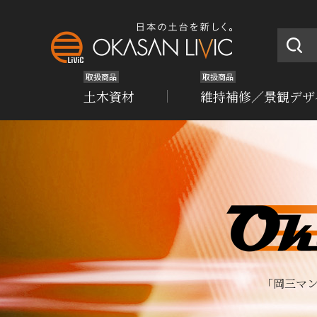
取扱商品
取扱商品
土木資材
維持補修／景観デザ
「岡三マ