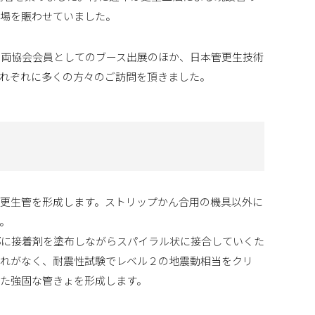
会場を賑わせていました。
法」両協会会員としてのブース出展のほか、日本管更生技術
それぞれに多くの方々のご訪問を頂きました。
がら更生管を形成します。ストリップかん合用の機具以外に
。
部に接着剤を塗布しながらスパイラル状に接合していくた
外れがなく、耐震性試験でレベル２の地震動相当をクリ
た強固な管きょを形成します。