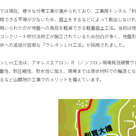
では現在、様々な付帯工事が進められており、工事用トンネル「利
用できる平場が少ないため、盛土をするなどによって創出しなけ
用いられたのが地盤への負担を軽減できる軽量盛土工法。当初は
コンクリート吹付法枠工が施工されているため凹凸が多く、地盤
状への追従が容易な「ウレタンＬＨ工法」が採用されました。
ンＬＨ工法は、アキレスエアロン- Ｒ（ノンフロン現場発泡硬質
量性、耐圧縮性、耐水性に加え、現場までは液状材料での輸送とな
るなど山間地の工事でのメリットを備えています。