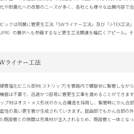
化や耐震化への改築のニーズが多く、各社とも様々な出展内容で
ビックは同展に管更生工法「SWライナー工法」及び「J-TEX工
JPR）の展示へも参画するなど更生工法関連を幅広くアピール。
SWライナー工法
硬質塩化ビニル部材( ストリップ) を管路内で螺旋状に製管しな
機器は不要で、迅速かつ容易に管更生工事を進めることができます
ップ材はオス・メス形状のかん合構造を採用し、製管時にかん合
密性の高い更生管が生成されていきます。屈曲部でもかん合部の
た既設管との隙間は充填材が注入されるため、既設管と一体となっ