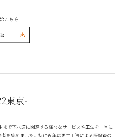
方はこちら
F版
2東京-
更生まで下水道に関連する様々なサービスや工法を一堂に
入場者を集めました。特に近年は更生工法による既設管の