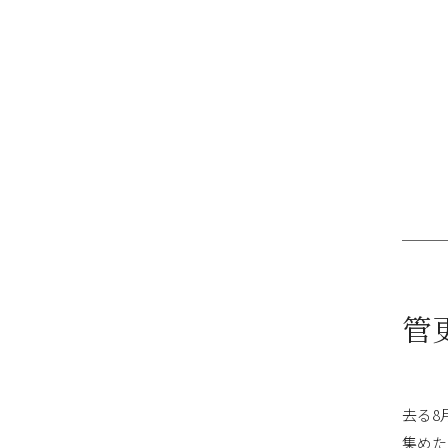
管
去る8
集めた