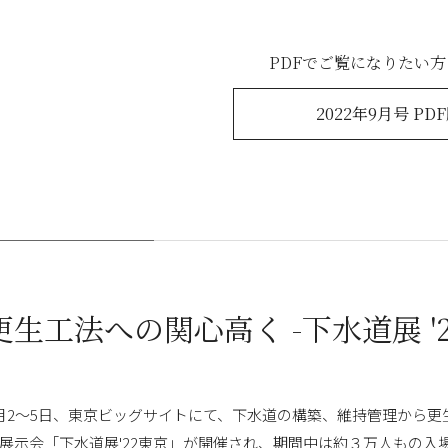
PDFでご覧になりたい
2022年9月号 PD
更生工法への関心高く -下水道展 '2
月2～5日、東京ビッグサイトにて、下水道の構築、維持管理から
展示会「下水道展'22東京」が開催され、期間中は約３万人もの