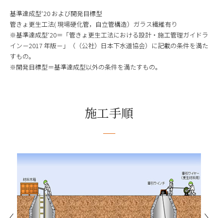
基準達成型‘20 および開発目標型
管きょ更生工法( 現場硬化管，自立管構造）ガラス繊維有り
※基準達成型‘20＝「管きょ更生工法における設計・施工管理ガイドラ
イン－2017 年版－」（（公社）日本下水道協会）に記載の条件を満た
すもの。
※開発目標型＝基準達成型以外の条件を満たすもの。
施工手順