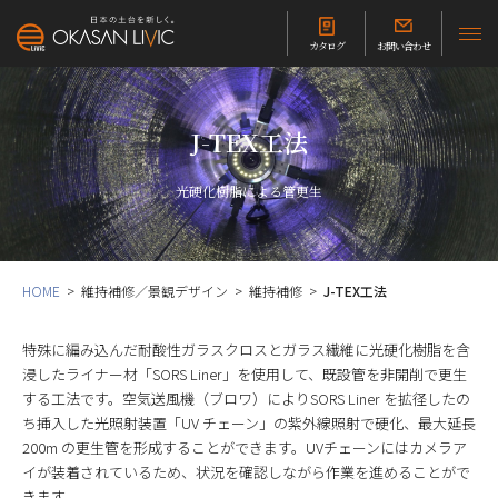
カタログ
お問い合わせ
J-TEX工法
光硬化樹脂による管更生
HOME
維持補修／景観デザイン
維持補修
J-TEX工法
特殊に編み込んだ耐酸性ガラスクロスとガラス繊維に光硬化樹脂を含
浸したライナー材「SORS Liner」を使用して、既設管を非開削で更生
する工法です。空気送風機（ブロワ）によりSORS Liner を拡径したの
ち挿入した光照射装置「UV チェーン」の紫外線照射で硬化、最大延長
200m の更生管を形成することができます。UVチェーンにはカメラア
イが装着されているため、状況を確認しながら作業を進めることがで
きます。