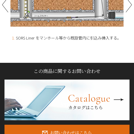
去す
1.
SORS Liner をマンホール等から既設管内に引込み挿入する。
2.
S
で拡
この商品に関するお問い合わせ
カ
お問い合わせはこちら