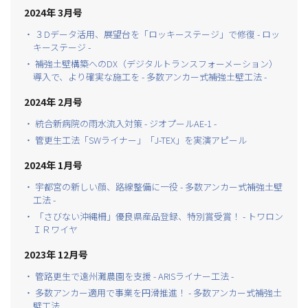
2024年 3月号
・ ３Dデータ活用、展望台を「ロッキーステージ」で修復 - ロッ
キーステージ -
・ 補強土壁構築へのDX（デジタルトランスフォーメーション）
導入で、より確実な施工を - 多数アンカー式補強土壁工法 -
2024年 2月号
・ 統合新病院の雨水流入対策 - ジオプールAE-1 -
・ 管更生工法「SWライナー」「J-TEX」を実演アピール
2024年 1月号
・ 宇都宮の新しい顔、路線整備に一役 - 多数アンカー式補強土壁
工法 -
・ 「さびない沖縄柵」優良県産品登録、特別賞受賞！ - トワロン
ＩＲワイヤ
2023年 12月号
・ 管路更生で遠州灘農園を支援 - ARISライナー工法 -
・ 多数アンカー適用で事業を円滑推進！ - 多数アンカー式補強土
壁工法