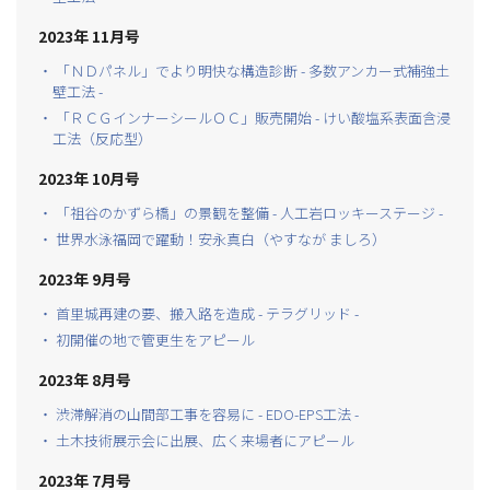
2023年 11月号
・ 「ＮＤパネル」でより明快な構造診断 - 多数アンカー式補強土
壁工法 -
・ 「ＲＣＧインナーシールＯＣ」販売開始 - けい酸塩系表面含浸
工法（反応型）
2023年 10月号
・ 「祖谷のかずら橋」の景観を整備 - 人工岩ロッキーステージ -
・ 世界水泳福岡で躍動！安永真白（やすなが ましろ）
2023年 9月号
・ 首里城再建の要、搬入路を造成 - テラグリッド -
・ 初開催の地で管更生をアピール
2023年 8月号
・ 渋滞解消の山間部工事を容易に - EDO-EPS工法 -
・ 土木技術展示会に出展、広く来場者にアピール
2023年 7月号