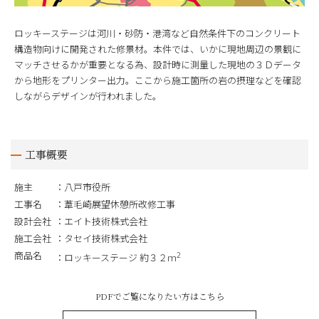
ロッキーステージは河川・砂防・港湾など自然条件下のコンクリート
構造物向けに開発された修景材。本件では、いかに現地周辺の景観に
マッチさせるかが重要となる為、設計時に測量した現地の３Ｄデータ
から地形をプリンター出力。ここから施工箇所の岩の摂理などを確認
しながらデザインが行われました。
工事概要
施主
八戸市役所
工事名
葦毛崎展望休憩所改修工事
設計会社
エイト技術株式会社
施工会社
タセイ技術株式会社
商品名
2
ロッキーステージ 約３２ｍ
PDFでご覧になりたい方はこちら