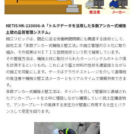
NETIS HK-220006-A「トルクデータを活用した多数アンカー式補強
土壁の品質管理システム」
岡三リビックは、間近に迫る労働時間問題にも関連する技術として、
自社工法「多数アンカー式補強土壁工法」の施工管理のＤＸ化に取り
組み、その成果はＮＥＴＩＳ登録技術という形で結実しています。
その管理方法は、補強土材に取付けられたターンバックルのトルク値
を計測するというもの。これにより盛土材料の性状を適宜捉えながら
の施工を可能にします。データはクラウドストレージを介して遠隔地
の発注者や補強土壁工法メーカーともリアルタイムで情報共有できま
す。
多数アンカー式補強土壁工法は、タイバーを介して壁面材と連結され
たアンカープレートを土中に埋設しながら構築していく抗土圧構造物
で、アンカープレートの発揮する支圧力が壁面に作用する土圧とバラ
ンスして安定を図ります。