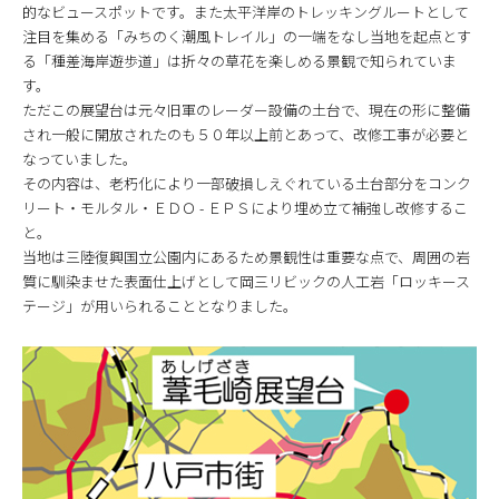
的なビュースポットです。また太平洋岸のトレッキングルートとして
注目を集める「みちのく潮風トレイル」の一端をなし当地を起点とす
る「種差海岸遊歩道」は折々の草花を楽しめる景観で知られていま
す。
ただこの展望台は元々旧軍のレーダー設備の土台で、現在の形に整備
され一般に開放されたのも５０年以上前とあって、改修工事が必要と
なっていました。
その内容は、老朽化により一部破損しえぐれている土台部分をコンク
リート・モルタル・ＥＤＯ - ＥＰＳにより埋め立て補強し改修するこ
と。
当地は三陸復興国立公園内にあるため景観性は重要な点で、周囲の岩
質に馴染ませた表面仕上げとして岡三リビックの人工岩「ロッキース
テージ」が用いられることとなりました。