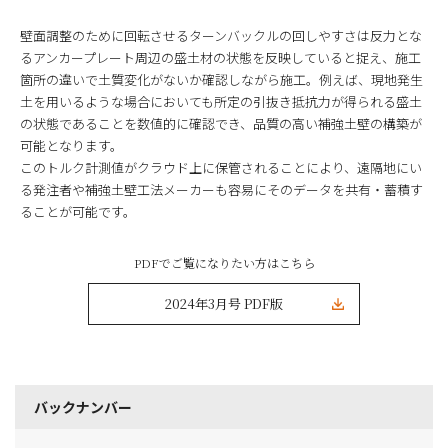
壁面調整のために回転させるターンバックルの回しやすさは反力とな
るアンカープレート周辺の盛土材の状態を反映していると捉え、施工
箇所の違いで土質変化がないか確認しながら施工。例えば、現地発生
土を用いるような場合においても所定の引抜き抵抗力が得られる盛土
の状態であることを数値的に確認でき、品質の高い補強土壁の構築が
可能となります。
このトルク計測値がクラウド上に保管されることにより、遠隔地にい
る発注者や補強土壁工法メーカーも容易にそのデータを共有・蓄積す
ることが可能です。
PDFでご覧になりたい方はこちら
2024年3月号 PDF版
バックナンバー