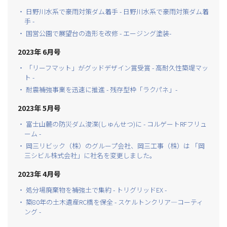
・ 日野川水系で豪雨対策ダム着手 - 日野川水系で豪雨対策ダム着
手 -
・ 国営公園で展望台の造形を改修 - エージング塗装-
2023年 6月号
・ 「リーフマット」がグッドデザイン賞受賞 - 高耐久性築堤マッ
ト -
・ 耐震補強事業を迅速に推進 - 残存型枠「ラクパネ」-
2023年 5月号
・ 富士山麓の防災ダム浚渫(しゅんせつ)に - コルゲートRFフリュ
ーム -
・ 岡三リビック（株）のグループ会社、岡三工事（株）は 「岡
三シビル株式会社」に社名を変更しました。
2023年 4月号
・ 処分場廃棄物を補強土で集約 - トリグリッドEX -
・ 築80年の土木遺産RC橋を保全 - スケルトンクリア―コーティ
ング -