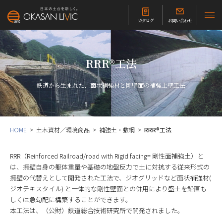
カタログ
お問い合わせ
RRR®工法
鉄道から生まれた、面状補強材と剛壁面の補強土壁工法
HOME
土木資材／環境商品
補強土・敷網
RRR®工法
RRR（Reinforced Railroad/road with Rigid facing= 剛性面補強土）と
は、擁壁自身の躯体重量や基礎の地盤反力で土に対抗する従来形式の
擁壁の代替えとして開発された工法で、ジオグリッドなど面状補強材(
ジオテキスタイル) と一体的な剛性壁面との併用により盛土を鉛直も
しくは急勾配に構築することができます。
本工法は、（公財）鉄道総合技術研究所で開発されました。