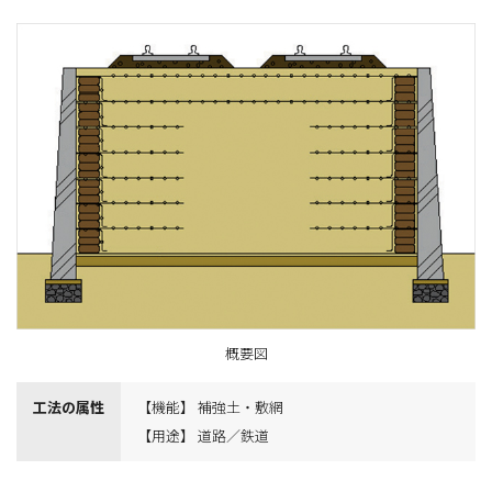
概要図
工法の属性
【機能】 補強土・敷網
【用途】 道路／鉄道