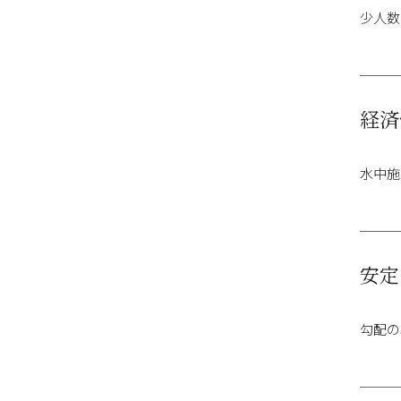
少人数
経済
水中施
安定
勾配の