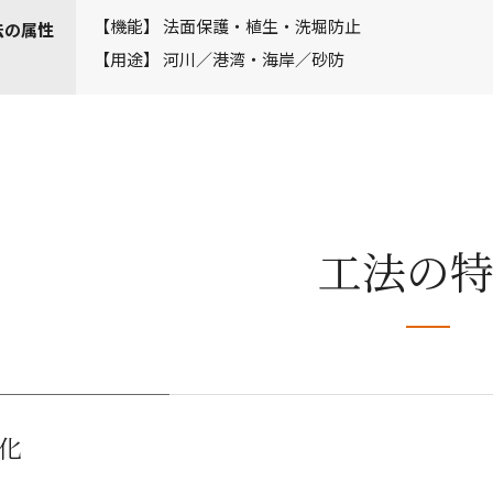
【機能】 法面保護・植生・洗堀防止
法の属性
【用途】 河川／港湾・海岸／砂防
工法の
化