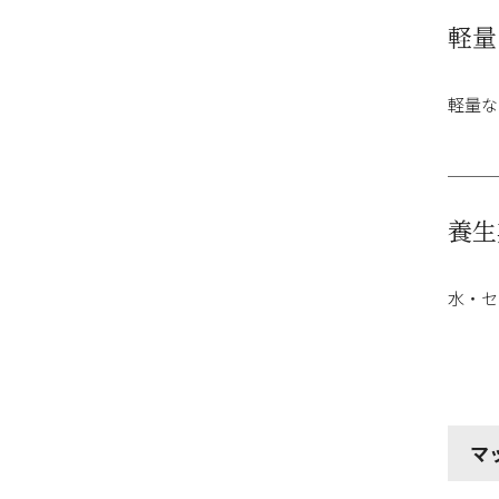
軽量
軽量な
養生
水・セ
マ