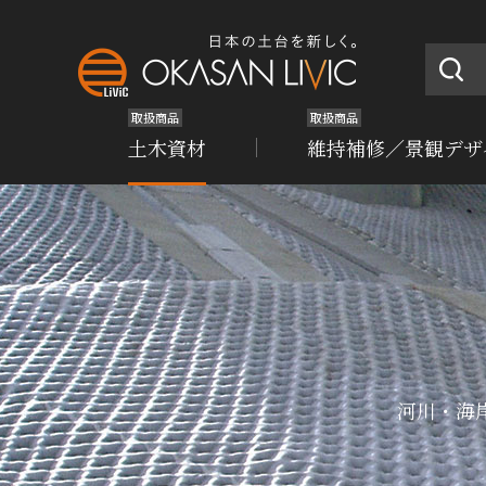
取扱商品
取扱商品
土木資材
維持補修／景観デザ
河川・海