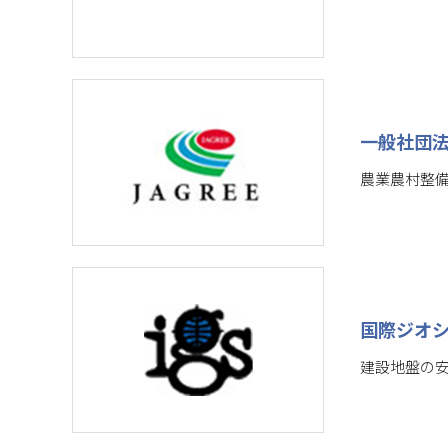
一般社団
農業農村整
国際ジオ
建設地盤の