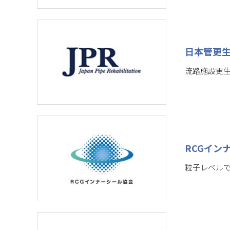
日本管更
流路施設更
RCGイン
粒子レベル