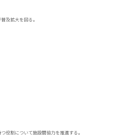
び普及拡大を図る。
持つ役割について施設間協力を推進する。