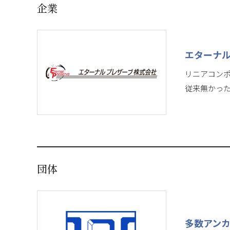
企業
エターナ
リニアコン
従来無かっ
団体
多数アン