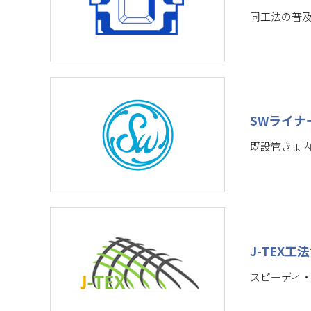
同工法の普
SWライナ
既設管きょ
J-TEX工
スピーディ