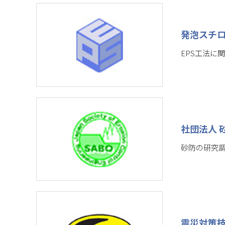
発泡スチ
EPS工法に
社団法人 
砂防の研究
震災対策