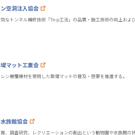
タン空洞注入協会
効なトンネル補修技術「Tn-p工法」の品質・施工技術の向上およ
築堤マット工業会
チレン被覆線材を使用した築堤マットの普及・啓蒙を推進する。
園水族館協会
教育、調査研究、レクリエーションの創出という動物園や水族館の