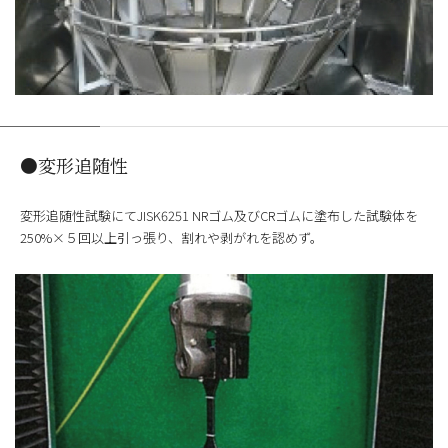
●変形追随性
変形追随性試験にてJISK6251 NRゴム及びCRゴムに塗布した試験体を
250%×５回以上引っ張り、割れや剥がれを認めず。