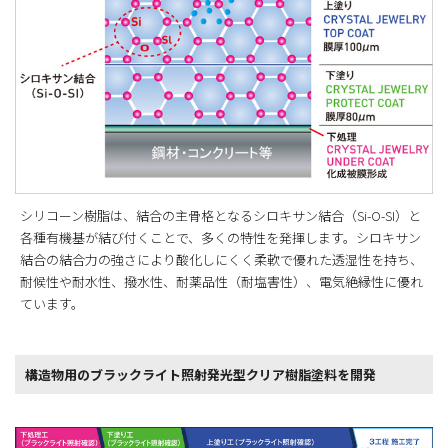
シリコーン樹脂は、結合の主骨格となるシロキサン結合（Si-O-SI）と
各種有機基が結び付くことで、多くの特性を発揮します。シロキサン
結合の結合力の強さにより酸化しにくく柔軟で優れた透湿性を持ち、
耐候性や耐水性、撥水性、耐薬品性（耐塩害性）、電気絶縁性に優れ
ています。
構造物用のブラックライト照射発光型クリア樹脂塗料を開発