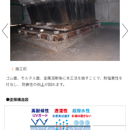
1.
施工前
2.
金
ゴム面、モルタル面、金属溶射後に本工法を施すことで、耐塩害性を
付与し、 防食性の向上が図れます。
●塗膜構造図