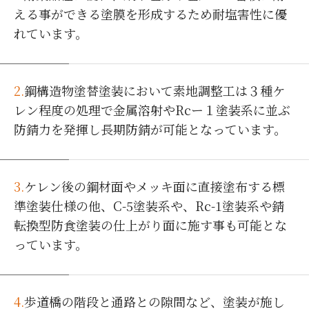
える事ができる塗膜を形成するため耐塩害性に優
れています。
2.
鋼構造物塗替塗装において素地調整工は３種ケ
レン程度の処理で金属溶射やRcー１塗装系に並ぶ
防錆力を発揮し長期防錆が可能となっています。
3.
ケレン後の鋼材面やメッキ面に直接塗布する標
準塗装仕様の他、C-5塗装系や、Rc-1塗装系や錆
転換型防食塗装の仕上がり面に施す事も可能とな
っています。
4.
歩道橋の階段と通路との隙間など、塗装が施し