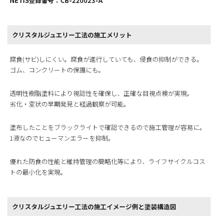
NETIS登録番号：CB-220023-A
クリスタルジュエリー工法の施工メリット
腐食(サビ)しにくい。腐食が進行していても、侵食の抑制ができる。
ゴム、コンクリートの保護にも。
透明性樹脂塗料により視認性を確保し、正確な目視点検が実現。
劣化・変状の早期発見と経過観察が可能。
塗布したことをブラックライトで確認できるので施工管理が容易に。
1液なのでヒューマンエラーを抑制。
優れた防食の性能と維持管理の簡略化等により、ライフサイクルコス
トの最小化を実現。
クリスタルジュエリー工法の施工イメージ例と塗装構造図