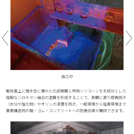
施工中
駆体面上に撥水性に優れた化成被膜と特殊シリコーンを主成分とした
強靭なシロキサン結合の塗膜を形成することで、長期に渡り腐食因子
（水分や塩化物）やオゾンの浸潤を防ぎ、一般環境から塩害環境まで
重要構造物の鋼・ゴム・コンクリートへの防食効果が期待できます。