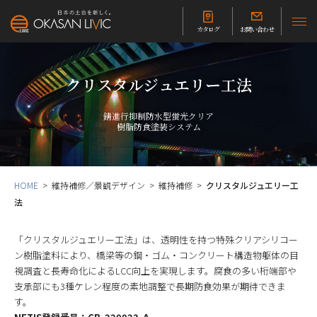
カタログ
お問い合わせ
クリスタルジュエリー工法
錆進行抑制防水型蛍光クリア
樹脂防食塗装システム
HOME
維持補修／景観デザイン
維持補修
クリスタルジュエリー工
法
「クリスタルジュエリー工法」は、透明性を持つ特殊クリアシリコー
ン樹脂塗料により、橋梁等の鋼・ゴム・コンクリート構造物躯体の目
視調査と長寿命化によるLCC向上を実現します。腐食の多い桁端部や
支承部にも3種ケレン程度の素地調整で長期防食効果が期待できま
す。