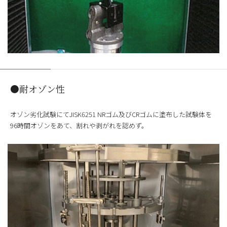
●耐オゾン性
オゾン劣化試験にてJISK6251 NRゴム及びCRゴムに塗布した試験体を
96時間オゾンをあて、割れや剥がれを認めず。