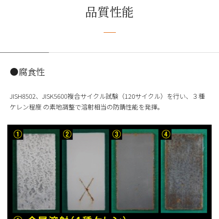
品質性能
●腐食性
JISH8502、JISK5600複合サイクル試験（120サイクル）を行い、３種
ケレン程度 の素地調整で溶射相当の防錆性能を発揮。