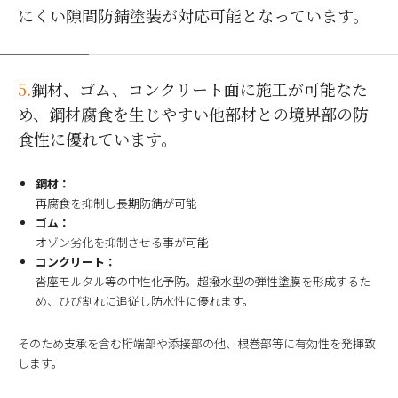
にくい隙間防錆塗装が対応可能となっています。
5.
鋼材、ゴム、コンクリート面に施工が可能なた
め、鋼材腐食を生じやすい他部材との境界部の防
食性に優れています。
鋼材：
再腐食を抑制し長期防錆が可能
ゴム：
オゾン劣化を抑制させる事が可能
コンクリート：
沓座モルタル等の中性化予防。超撥水型の弾性塗膜を形成するた
め、ひび割れに追従し防水性に優れます。
そのため支承を含む桁端部や添接部の他、根巻部等に有効性を発揮致
します。