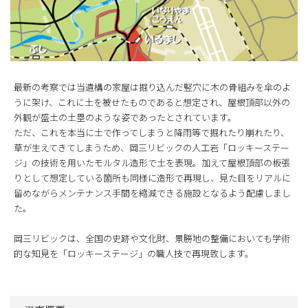
最新の考察では当遺構の家屋は掘り込んだ竪穴に木の骨組みを傘のよ
うに架け、これに土を被せたものであると想定され、屋根頂部以外の
外観が盛土の土塁のような姿であったとされています。
ただ、これを本当に土で作ってしまうと降雨等で掘れたり崩れたり、
草が生えてきてしまうため、岡三リビックの人工岩「ロッキーステー
ジ」の技術を用いたモルタル造形で土を表現。加えて屋根頂部の板張
りとして想定している箇所も同様に造形で再現し、見た目をリアルに
留めながらメンテナンス手間を縮減できる施設となるよう配慮しまし
た。
岡三リビックは、全国の史跡や文化財、景勝地の整備においても学術
的な知見を「ロッキーステージ」の職人技で再現致します。