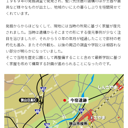
１９６９年の発掘調査で発見され、竪穴式住居の遺構のほか土器や農
具など様々なものが出土し、地域のいにえの暮らしぶりを垣間見せて
くれています。
発掘からからほどなくして、現地には当時の所見に基づく家屋が復元
されました。当時は遺構からそこまでの形にする復元事例が少なく注
目を浴びましたが、それから５０年の年月が経過したことで部材の老
朽化も進み、またその外観も、以後の周辺の調査や学説とは相容れな
い部分が明らかになっていました。
そこで当地を歴史公園として再整備することと含めて最新学説に基づ
く家屋を改めて構築する計画が進められることになったのです。