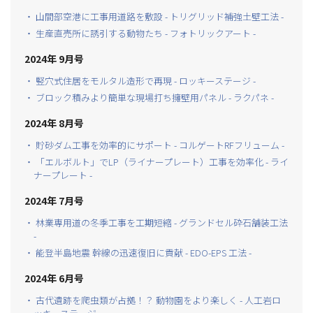
・ 山間部空港に工事用道路を敷設 - トリグリッド補強土壁工法 -
・ 生産直売所に誘引する動物たち - フォトリックアート -
2024年 9月号
・ 竪穴式住居をモルタル造形で再現 - ロッキーステージ -
・ ブロック積みより簡単な現場打ち擁壁用パネル - ラクパネ -
2024年 8月号
・ 貯砂ダム工事を効率的にサポート - コルゲートRFフリューム -
・ 「エルボルト」でLP（ライナープレート）工事を効率化 - ライ
ナープレート -
2024年 7月号
・ 林業専用道の冬季工事を工期短縮 - グランドセル砕石舗装工法
-
・ 能登半島地震 幹線の迅速復旧に貢献 - EDO-EPS 工法 -
2024年 6月号
・ 古代遺跡を爬虫類が占拠！？ 動物園をより楽しく - 人工岩ロ