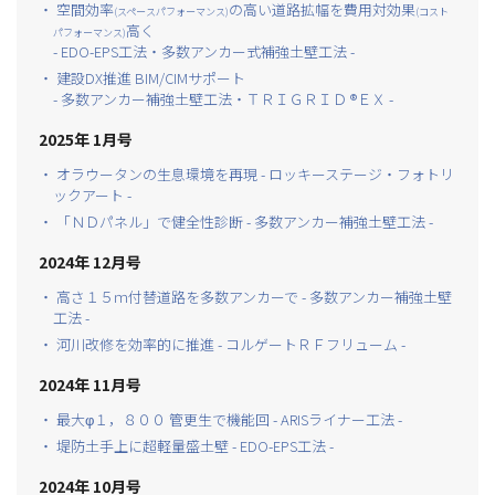
・ 空間効率
の高い道路拡幅を費用対効果
(スペースパフォーマンス)
(コスト
高く
パフォーマンス)
- EDO-EPS工法・多数アンカー式補強土壁工法 -
・ 建設DX推進 BIM/CIMサポート
- 多数アンカー補強土壁工法・ＴＲＩＧＲＩＤ ®ＥＸ -
2025年 1月号
・ オラウータンの生息環境を再現 - ロッキーステージ・フォトリ
ックアート -
・ 「ＮＤパネル」で健全性診断 - 多数アンカー補強土壁工法 -
2024年 12月号
・ 高さ１５ｍ付替道路を多数アンカーで - 多数アンカー補強土壁
工法 -
・ 河川改修を効率的に推進 - コルゲートＲＦフリューム -
2024年 11月号
・ 最大φ１，８００ 管更生で機能回 - ARISライナー工法 -
・ 堤防土手上に超軽量盛土壁 - EDO-EPS工法 -
2024年 10月号