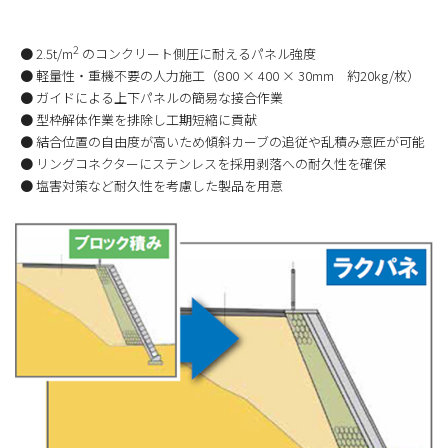
2
● 2.5t/m
のコンクリート側圧に耐えるパネル強度
● 軽量性・重機不要の人力施工（800 × 400 × 30mm 約20kg/枚）
● ガイドによる上下パネルの簡易な接合作業
● 型枠解体作業を排除し工期短縮に貢献
● 結合位置の自由度が高いため傾斜カーブの追従や乱積み意匠が可能
● リングコネクターにステンレスを採用剥落への耐久性を確保
● 塩害対策など耐久性を考慮した製品を用意