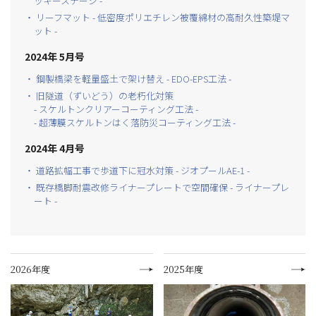
ッキーステージ -
・ リーフマット - 低密度ポリエチレン被覆綿材の高耐久性築堤マ
ット -
2024年 5月号
・ 鋼製橋梁を軽量盛土で架け替え - EDO-EPS工法 -
・ 旧隧道（ずいどう）の老朽化対策
- スケルトンクリアーコーティング工法 -
- 超薄膜スケルトンはく落防災コーティング工法 -
2024年 4月号
・ 道路拡幅工事で歩道下に冠水対策 - ジオプールAE-1 -
・ 既存橋脚耐震改修ライナープレートで空間確保 - ライナープレ
ート -
2026年度
2025年度