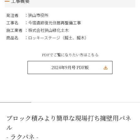
工事概要
発注者
狭山市役所
工事名
今宿遺跡復元住居再整備工事
施工業者
株式会社狭山緑化土木
商品名
ロッキーステージ（擬土、擬木）
PDFでご覧になりたい方はこちら
2024年9月号 PDF版
ブロック積みより簡単な現場打ち擁壁用パネ
ル
- ラクパネ -