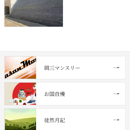
岡三マンスリー
お国自慢
徒然月記