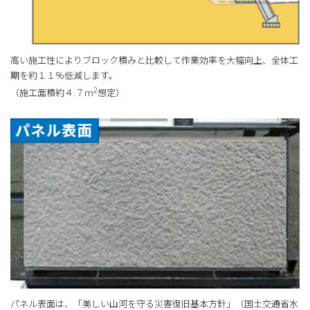
高い施工性によりブロック積みと比較して作業効率を大幅向上、全体工
期を約１１％低減します。
2
（施工面積約４.７ｍ
想定）
パネル表面は、「美しい山河を守る災害復旧基本方針」（国土交通省水