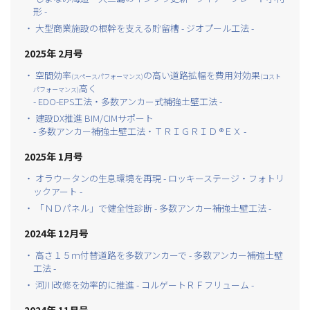
形 -
・ 大型商業施設の根幹を支える貯留槽 - ジオプール工法 -
2025年 2月号
・ 空間効率
の高い道路拡幅を費用対効果
(スペースパフォーマンス)
(コスト
高く
パフォーマンス)
- EDO-EPS工法・多数アンカー式補強土壁工法 -
・ 建設DX推進 BIM/CIMサポート
- 多数アンカー補強土壁工法・ＴＲＩＧＲＩＤ ®ＥＸ -
2025年 1月号
・ オラウータンの生息環境を再現 - ロッキーステージ・フォトリ
ックアート -
・ 「ＮＤパネル」で健全性診断 - 多数アンカー補強土壁工法 -
2024年 12月号
・ 高さ１５ｍ付替道路を多数アンカーで - 多数アンカー補強土壁
工法 -
・ 河川改修を効率的に推進 - コルゲートＲＦフリューム -
2024年 11月号