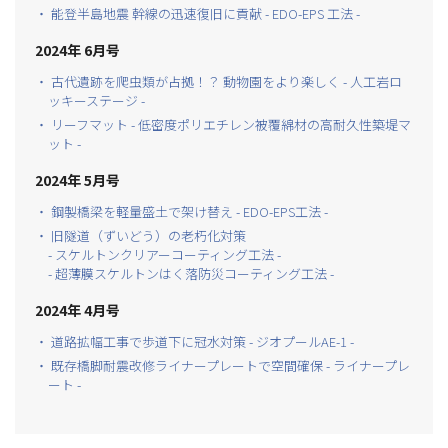
・ 能登半島地震 幹線の迅速復旧に貢献 - EDO-EPS 工法 -
2024年 6月号
・ 古代遺跡を爬虫類が占拠！？ 動物園をより楽しく - 人工岩ロ
ッキーステージ -
・ リーフマット - 低密度ポリエチレン被覆綿材の高耐久性築堤マ
ット -
2024年 5月号
・ 鋼製橋梁を軽量盛土で架け替え - EDO-EPS工法 -
・ 旧隧道（ずいどう）の老朽化対策
- スケルトンクリアーコーティング工法 -
- 超薄膜スケルトンはく落防災コーティング工法 -
2024年 4月号
・ 道路拡幅工事で歩道下に冠水対策 - ジオプールAE-1 -
・ 既存橋脚耐震改修ライナープレートで空間確保 - ライナープレ
ート -