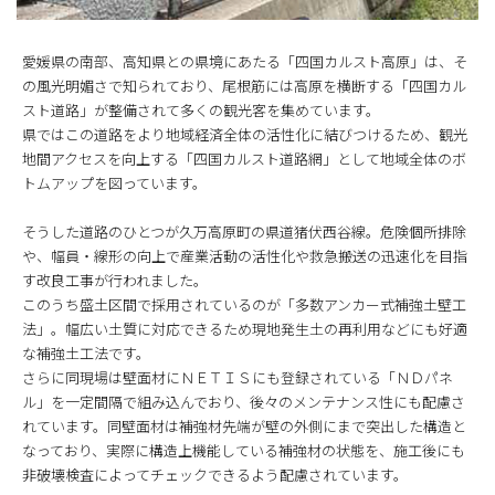
愛媛県の南部、高知県との県境にあたる「四国カルスト高原」は、そ
の風光明媚さで知られており、尾根筋には高原を横断する「四国カル
スト道路」が整備されて多くの観光客を集めています。
県ではこの道路をより地域経済全体の活性化に結びつけるため、観光
地間アクセスを向上する「四国カルスト道路網」として地域全体のボ
トムアップを図っています。
そうした道路のひとつが久万高原町の県道猪伏西谷線。危険個所排除
や、幅員・線形の向上で産業活動の活性化や救急搬送の迅速化を目指
す改良工事が行われました。
このうち盛土区間で採用されているのが「多数アンカー式補強土壁工
法」。幅広い土質に対応できるため現地発生土の再利用などにも好適
な補強土工法です。
さらに同現場は壁面材にＮＥＴＩＳにも登録されている「ＮＤパネ
ル」を一定間隔で組み込んでおり、後々のメンテナンス性にも配慮さ
れています。同壁面材は補強材先端が壁の外側にまで突出した構造と
なっており、実際に構造上機能している補強材の状態を、施工後にも
非破壊検査によってチェックできるよう配慮されています。