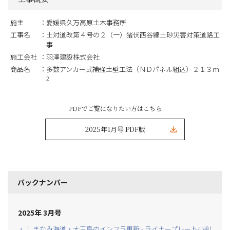
施主
愛媛県久万高原土木事務所
工事名
土対道改第４号の２（一）猪伏西谷線土砂災害対策道路工
事
施工会社
羽澤建設株式会社
商品名
多数アンカー式補強土壁工法（ＮＤパネル組込）２１３ｍ
2
PDFでご覧になりたい方はこちら
2025年1月号 PDF版
バックナンバー
2025年 3月号
・ しまなみ海道・大三島のインフラ更新 - ライナープレート小判