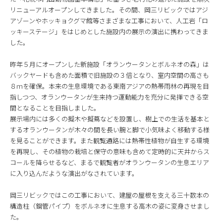
リニューアルオープンしてきました。その間、岡三リビックではアジ
アゾーンやホッキョクグマ館等さまざまな工事において、人工岩「ロ
ッキーステージ」をはじめとした施設内の展示の演出に携わってきま
した。
昨年５月にオープンした新施設「オランウータンとボルネオの森」は
バックヤードも含めた面積で旧施設の３倍となり、室内空間の高さも
８ｍを確保。本来の生息環境である東南アジアの熱帯雨林の再現を目
指しつつ、オランウータンが生来持つ運動能力を充分に発揮できる空
間となることを目指しました。
展示場内には多くの擬木や擬蔦などを設置し、樹上での生活を基本と
するオランウータンが木々の間を長い腕と脚で小気味よく移動する様
を見ることができます。また観覧通路には熱帯性植物が自生する環境
を再現し、その植物の栽培と保守の意味も含めて定時的に天井からス
コールを降らせるなど、まるで観覧者がオランウータンの生息エリア
に入り込んだような演出がなされています。
岡三リビックではこの工事において、建屋の屋根を支える三十数本の
構造柱（鋼管パイプ）をボルネオに生息する高木の姿に変身させまし
た。