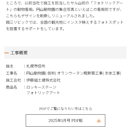
ところで、以前当社で施工を担当したサル山前の「フォトリックアー
ト」の動物看板。円山動物園の集合写真といえばこの看板前ですが、
こちらもデザインを刷新しリニューアルされました。
岡三リビックでは、全国の観光地にインスタ映えするフォトスポット
を設置するサポートをしています。
工事概要
施主
札幌市役所
工事名
円山動物園( 仮称) オランウータン館新築工事( 主体工事)
施工会社
伊藤組土建株式会社
商品名
ロッキーステージ
フォトリックアート
PDFでご覧になりたい方はこちら
2025年1月号 PDF版