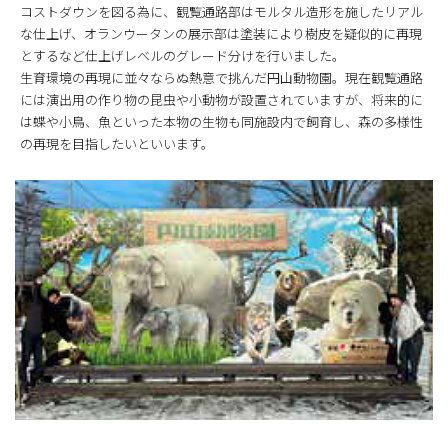
コストダウンを図る為に、観覧通路部はモルタル造形を施したリアル
な仕上げ、オランウータンの展示部は塗装により樹皮を疑似的に再現
とするなど仕上げレベルのグレード分けを行いました。
生育環境の再現に並々ならぬ熱意で挑んだ円山動物園。現在観覧通路
には演出用の作り物の昆虫や小動物が設置されていますが、将来的に
は蝶や小鳥、魚といった本物の生物も同施設内で飼育し、森の多様性
の再現を目指したいといいます。