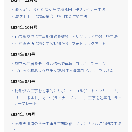
・ 最大φ１，８００ 管更生で機能回 - ARISライナー工法 -
・ 堤防土手上に超軽量盛土壁 - EDO-EPS工法 -
2024年 10月号
・ 山間部空港に工事用道路を敷設 - トリグリッド補強土壁工法 -
・ 生産直売所に誘引する動物たち - フォトリックアート -
2024年 9月号
・ 竪穴式住居をモルタル造形で再現 - ロッキーステージ -
・ ブロック積みより簡単な現場打ち擁壁用パネル - ラクパネ -
2024年 8月号
・ 貯砂ダム工事を効率的にサポート - コルゲートRFフリューム -
・ 「エルボルト」でLP（ライナープレート）工事を効率化 - ライ
ナープレート -
2024年 7月号
・ 林業専用道の冬季工事を工期短縮 - グランドセル砕石舗装工法
-