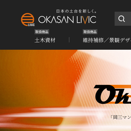
取扱商品
取扱商品
土木資材
維持補修／景観デザ
「岡三マ