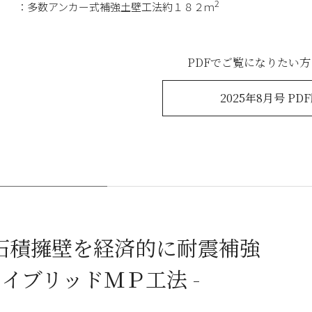
2
多数アンカー式補強土壁工法約１８２ｍ
PDFでご覧になりたい
2025年8月号 PD
石積擁壁を経済的に耐震補強
 ハイブリッドＭＰ工法 -