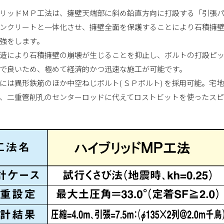
リッドＭＰ工法は、擁壁天端部に斜め鉛直方向に打設する「引張
ンクリートと一体化させ、擁壁全面を保護することにより石積擁
強をします。
造により石積擁壁の崩壊が生じることを抑止し、ボルトの打設ピッ
で良いため、極めて経済的かつ迅速な施工が可能です。
には異形鉄筋のほか中空ねじボルト( ＳＰボルト) を採用可能。
、二重管削孔のセンターロッドに代えてロストビットを使ったス