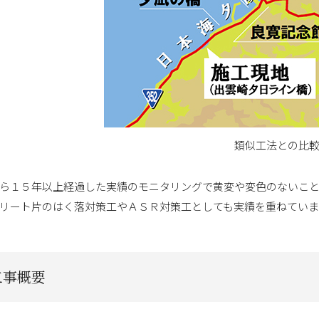
類似工法との比
ら１５年以上経過した実績のモニタリングで黄変や変色のないこと
リート片のはく落対策工やＡＳＲ対策工としても実績を重ねていま
工事概要