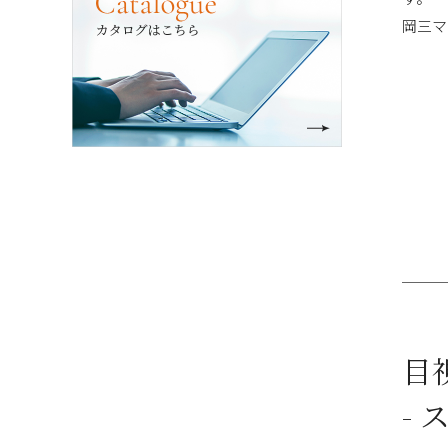
岡三マ
目
-