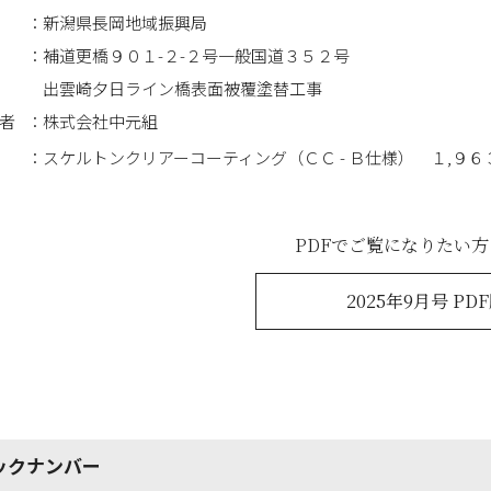
新潟県長岡地域振興局
補道更橋９０１-２-２号一般国道３５２号
出雲崎夕日ライン橋表面被覆塗替工事
者
株式会社中元組
スケルトンクリアーコーティング（ＣＣ - Ｂ仕様） １,９６
PDFでご覧になりたい
2025年9月号 PD
ックナンバー