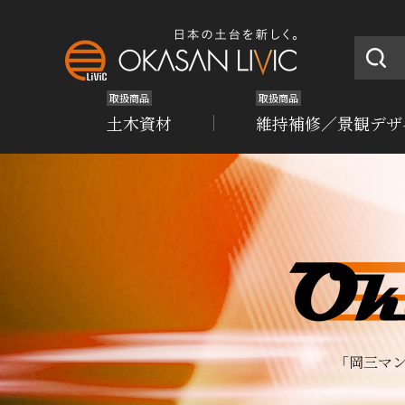
取扱商品
取扱商品
土木資材
維持補修／景観デザ
「岡三マ