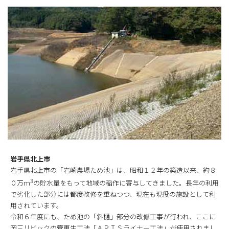
岩手県北上市
岩手県北上市の「岩崎農場ため池」は、昭和１２年の築造以来、約８
3
０万ｍ
の貯水量をもって地域の稲作に寄与してきました。長年の利用
で劣化した部分には都度改修を重ねつつ、現在も現役の施設として利
用されています。
令和６年度にも、ため池の「斜樋」部分の改修工事が行われ、ここに
岡三リビックの管更生工法「ＡＲＩＳライナー工法」が使用されまし