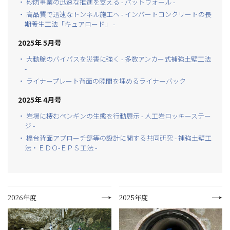
・ 砂防事業の迅速な推進を支える - パットウォール -
・ 高品質で迅速なトンネル施工へ - インバートコンクリートの長
期養生工法「キュアロード」 -
2025年 5月号
・ 大動脈のバイパスを災害に強く - 多数アンカー式補強土壁工法
-
・ ライナープレート背面の隙間を埋めるライナーバック
2025年 4月号
・ 岩場に棲むペンギンの生態を行動展示 - 人工岩ロッキーステー
ジ -
・ 橋台背面アプローチ部等の設計に関する共同研究 - 補強土壁工
法・ＥＤＯ-ＥＰＳ工法 -
2026年度
2025年度