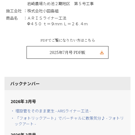
岩崎農場ため池２期地区 第５号工事
施工会社
株式会社小田島組
商品名
ＡＲＩＳライナー工法
Φ４５０ ｔ＝９ｍｍ Ｌ＝２６.４ｍ
PDFでご覧になりたい方はこちら
2025年7月号 PDF版
バックナンバー
2026年 3月号
・ 埋設管をそのまま更生 - ARISライナー工法 -
・ 「フォトリックアート」でバーチャルに散策気分♪ - フォトリ
ックアート -
2026年 2月号