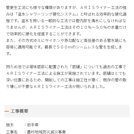
管更生工法にも様々な種類がありますが、ＡＲＩＳライナー工法の強
みは「温水シャワーリング硬化システム」と呼ばれる効率的な硬化過
程です。温水を用いる一般的な工法では管内部を満水にしなければな
りませんが、ＡＲＩＳライナー工法はその１０％～５０％の水量だけ
で効率的に硬化を促進することができます。
また、その方式ゆえにサイホンや急勾配など高低差のある管水路にも
容易に適用可能です。最長で５００ｍのシームレスな管を生成しま
す。
同ため池では堤体底部に配置された「底樋」についても過去の工事で
ＡＲＩＳライナー工法による施工が実施されています。底樋はとても
深い位置にあるため、開削しての工事は施工性が悪く、既存の管の取
り壊しが不要なＡＲＩＳライナー工法が用いられました。
工事概要
施主
岩手県
工事名
農村地域防災減災事業