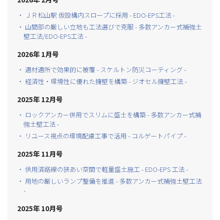
・ ＪＲ松山駅 仮設構内スロープに採用 - EDO-EPS工法 -
・ 山間部の厳しい立地も工法選びで克服 - 多数アンカー式補強土
壁工法/EDO-EPS工法 -
2026年 1月号
・ 適材適所で効果的に被覆 - スケルトン防災コーティング -
・ 経済性・環境性に優れた擁壁を構築 - ジオセル擁壁工法 -
2025年 12月号
・ ロックアンカー併用でスリムに盛土を構築 - 多数アンカー式補
強土壁工法 -
・ リユース視点の環境配慮工事で活用 - コルゲートパイプ -
2025年 11月号
・ 供用済路線の狭あい空間で軽量盛土施工 - EDO-EPS 工法 -
・ 用地の厳しいランプ整備を推進 - 多数アンカー式補強土壁工法
-
2025年 10月号