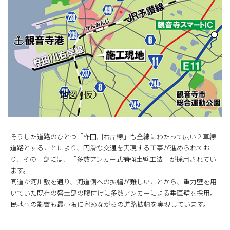
そうした道路のひとつ「柞田川右岸線」も全線にわたって広い２車線
道路とすることにより、円滑な交通を実現する工事が進められてお
り、その一部には、「多数アンカー式補強土壁工法」が採用されてい
ます。
同道が河川敷を通り、河道側への拡幅が難しいことから、重力壁を用
いていた既存の盛土部の腹付けに多数アンカーによる垂直壁を採用。
民地への影響も最小限に留めながらの道路拡幅を実現しています。