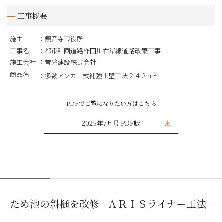
工事概要
施主
観音寺市役所
工事名
都市計画道路柞田川右岸線道路改築工事
施工会社
常磐建設株式会社
商品名
2
多数アンカー式補強土壁工法２４３ｍ
PDFでご覧になりたい方はこちら
2025年7月号 PDF版
ため池の斜樋を改修 - ＡＲＩＳライナー工法 -