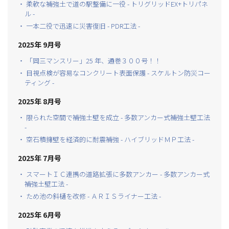
・ 柔軟な補強土で道の駅整備に一役 - トリグリッドEX+トリパネ
ル -
・ 一本二役で迅速に災害復旧 - PDR工法 -
2025年 9月号
・ 「岡三マンスリー」25 年、通巻３００号！！
・ 目視点検が容易なコンクリート表面保護 - スケルトン防災コー
ティング -
2025年 8月号
・ 限られた空間で補強土壁を成立 - 多数アンカー式補強土壁工法
-
・ 空石積擁壁を経済的に耐震補強 - ハイブリッドＭＰ工法 -
2025年 7月号
・ スマートＩＣ連携の道路拡張に多数アンカー - 多数アンカー式
補強土壁工法 -
・ ため池の斜樋を改修 - ＡＲＩＳライナー工法 -
2025年 6月号