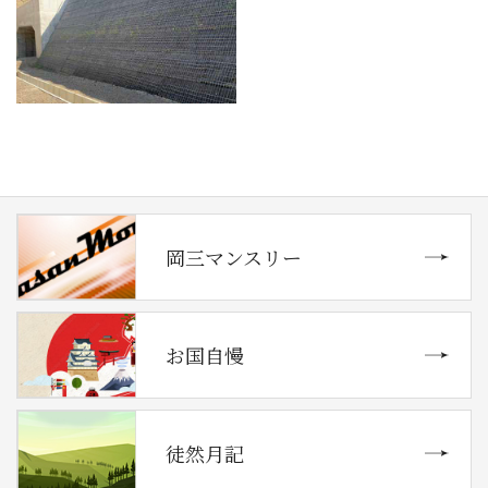
岡三マンスリー
お国自慢
徒然月記