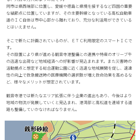
同市は県西端部に位置し、愛媛や徳島と県境を接するなど四国の重要
な結節点に位置していますが、その主要幹線となっている高松自動車
道のＩＣ自体は市中心部から離れており、充分な利活用ができている
とはいえません。
そこで新たに計画されているのが、ＥＴＣ利用限定のスマートＩＣで
す。
その設置により県が進める観音寺港整備との連携や特産のオリーブ牛
の迅速な出荷など地域経済への好影響が見込まれます。また災害時の
活動拠点と想定する総合運動公園に近く迅速な地域展開を促し、速達
性の向上で救急搬送時の医療機関の選択肢が増え救命効果を高めるな
ど、様々なメリットが想定されています。
観音寺港では新たなエリア拡張に伴う企業の進出もあり、今後はより
地域の物流が発展していくと見込まれ、港湾部と高松道を連絡する道
路も整備していかなければなりません。