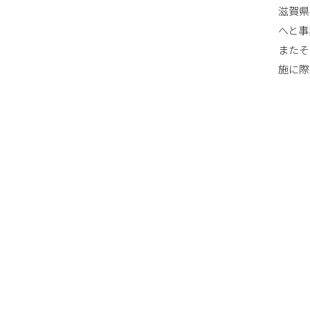
滋賀県
へと事
またそ
施に際