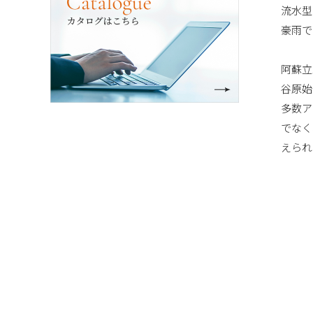
流水型
豪雨で
阿蘇立
谷原始
多数ア
でなく
えられ