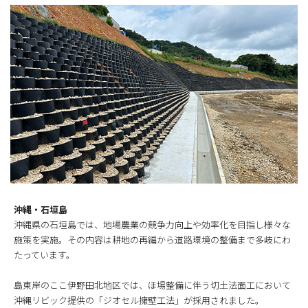
沖縄・石垣島
沖縄県の石垣島では、地場農業の競争力向上や効率化を目指し様々な
施策を実施。その内容は耕地の再編から道路環境の整備まで多岐にわ
たっています。
島東岸のここ伊野田北地区では、ほ場整備に伴う切土法面工において
沖縄リビック提供の「ジオセル擁壁工法」が採用されました。