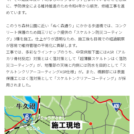
に、予防保全による維持推進のため令和4年から順次、修繕工事を進
めています。
このうち森林公園に近い「ぬく森通り」にかかる歩道橋では、コンク
リート保護のため岡三リビック提供の「スケルトン防災コーティン
グ」3種を施工。仕上がりが透明なため、施工後も目視での経過観察
が容易で維持管理の平易化に貢献します。
工事では、多彩なラインナップのうち、中空床版下面にはASR（アル
カリ骨材反応）対策とはく落対策として「超薄膜スケルトンはく落防
災コーティング」が、地覆部の天端と内側には防水を目的として「ス
ケルトンクリアーコーティングASR仕様」が。また、橋脚部には表面
保護工とはく落対策として「スケルトンクリアーコーティング」が採
用されました。