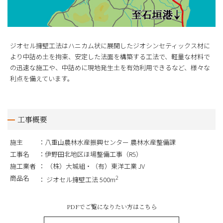
ジオセル擁壁工法はハニカム状に展開したジオシンセティックス材に
より中詰め土を拘束、安定した法面を構築する工法で、軽量な材料で
の迅速な施工や、中詰めに現地発生土を有効利用できるなど、様々な
利点を備えています。
工事概要
施主
八重山農林水産振興センター 農林水産整備課
工事名
伊野田北地区ほ場整備工事（R5）
施工業者
（株）大城組・（有）東洋工業 JV
商品名
2
ジオセル擁壁工法 500m
PDFでご覧になりたい方はこちら