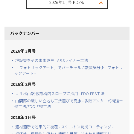
2026年1月号 PDF版
バックナンバー
2026年 3月号
・ 埋設管をそのまま更生 - ARISライナー工法 -
・ 「フォトリックアート」でバーチャルに散策気分♪ - フォトリ
ックアート -
2026年 2月号
・ ＪＲ松山駅 仮設構内スロープに採用 - EDO-EPS工法 -
・ 山間部の厳しい立地も工法選びで克服 - 多数アンカー式補強土
壁工法/EDO-EPS工法 -
2026年 1月号
・ 適材適所で効果的に被覆 - スケルトン防災コーティング -
・ 経済性・環境性に優れた擁壁を構築 - ジオセル擁壁工法 -