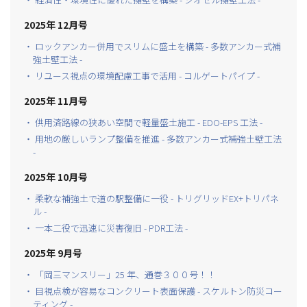
2025年 12月号
・ ロックアンカー併用でスリムに盛土を構築 - 多数アンカー式補
強土壁工法 -
・ リユース視点の環境配慮工事で活用 - コルゲートパイプ -
2025年 11月号
・ 供用済路線の狭あい空間で軽量盛土施工 - EDO-EPS 工法 -
・ 用地の厳しいランプ整備を推進 - 多数アンカー式補強土壁工法
-
2025年 10月号
・ 柔軟な補強土で道の駅整備に一役 - トリグリッドEX+トリパネ
ル -
・ 一本二役で迅速に災害復旧 - PDR工法 -
2025年 9月号
・ 「岡三マンスリー」25 年、通巻３００号！！
・ 目視点検が容易なコンクリート表面保護 - スケルトン防災コー
ティング -