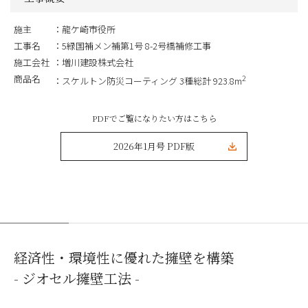
施主
龍ケ崎市役所
工事名
5緑国補メン補第1号 8-2号橋補修工事
施工会社
増川建設株式会社
商品名
2
スケルトン防災コーティング 3種総計 923.8m
PDFでご覧になりたい方はこちら
2026年1月号 PDF版
経済性・環境性に優れた擁壁を構築
- ジオセル擁壁工法 -