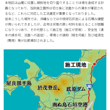
本地区は山裾に位置し傾斜地を切り盛りすることでほ場を造成する計
画となっており、当該施工箇所は切土後に法面からの湧水が確認され
るなど、これらに対応した工法選定が重要となっておりました。
従来こうした場所では、沖縄ならではの琉球石灰岩による石積み擁壁
が用いられてきましたが、近年は状態の良い材料を揃えることが困難
になりつつあり、その代替として施工性（施工が安易）、安全性（湧
水の排水可、法面への追従）、環境との調和（植生可能）及び経済性
（費用）等が比較検討されました。