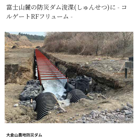
富士山麓の防災ダム浚渫(しゅんせつ)に - コ
ルゲートRFフリューム -
大倉山農地防災ダム