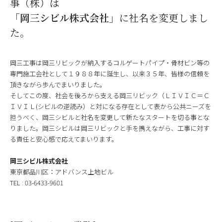
事（株）は
「岡三シビル株式会社」
に社名を変更しまし
た。
岡三工事は岡三リビックが納入するコルゲートパイプ・骨材ビン等の
専門施工会社として１９８８年に誕生し、以来３５年、皆様の信頼を
頂きながら歩んでまいりました。
そしてこの度、社会を後ろから支える岡三リビック（ＬＩＶＩＣ＝Ｃ
ＩＶＩＬ(シビルの逆読み）と対になる存在として表から公共ニーズを
担うべく、岡三シビルと社名を変更して新たなスタートを切る事とな
りました。岡三シビルは岡三リビックと手を携えながら、工事に対す
る責任と安心感で応えてまいります。
岡三シビル株式会社
東京都品川区：アドバンス上地ビル
TEL : 03-6433-9601