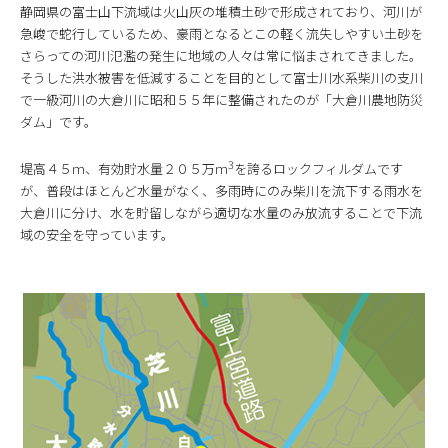
静岡県の富士山下流域は火山灰の堆積土砂で形成されており、河川が
急峻で蛇行しているため、豪雨となるとこの軽く流失しやすい土砂を
さらっての河川氾濫の発生に地域の人々は常に悩まされてきました。
そうした洪水被害を低減することを目的として富士川水系柴川の支川
で一級河川の大倉川に昭和５５年に整備されたのが「大倉川農地防災
ダム」です。
3
堤高４５ｍ、有効貯水量２０５万ｍ
を誇るロックフィルダムです
が、普段はほとんど水量がなく、多雨時にのみ柴川を流下する雨水を
大倉川に分け、水を貯留しながら適切な水量のみ放流することで下流
域の安全を守っています。