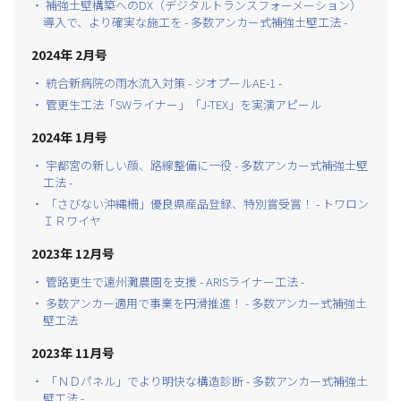
・ 補強土壁構築へのDX（デジタルトランスフォーメーション）
導入で、より確実な施工を - 多数アンカー式補強土壁工法 -
2024年 2月号
・ 統合新病院の雨水流入対策 - ジオプールAE-1 -
・ 管更生工法「SWライナー」「J-TEX」を実演アピール
2024年 1月号
・ 宇都宮の新しい顔、路線整備に一役 - 多数アンカー式補強土壁
工法 -
・ 「さびない沖縄柵」優良県産品登録、特別賞受賞！ - トワロン
ＩＲワイヤ
2023年 12月号
・ 管路更生で遠州灘農園を支援 - ARISライナー工法 -
・ 多数アンカー適用で事業を円滑推進！ - 多数アンカー式補強土
壁工法
2023年 11月号
・ 「ＮＤパネル」でより明快な構造診断 - 多数アンカー式補強土
壁工法 -