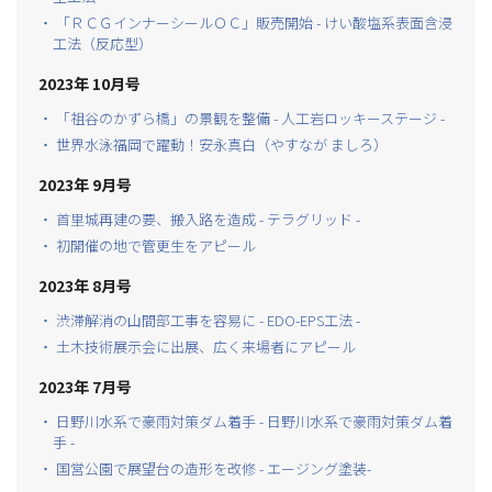
・ 「ＲＣＧインナーシールＯＣ」販売開始 - けい酸塩系表面含浸
工法（反応型）
2023年 10月号
・ 「祖谷のかずら橋」の景観を整備 - 人工岩ロッキーステージ -
・ 世界水泳福岡で躍動！安永真白（やすなが ましろ）
2023年 9月号
・ 首里城再建の要、搬入路を造成 - テラグリッド -
・ 初開催の地で管更生をアピール
2023年 8月号
・ 渋滞解消の山間部工事を容易に - EDO-EPS工法 -
・ 土木技術展示会に出展、広く来場者にアピール
2023年 7月号
・ 日野川水系で豪雨対策ダム着手 - 日野川水系で豪雨対策ダム着
手 -
・ 国営公園で展望台の造形を改修 - エージング塗装-