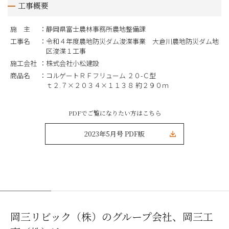
工事概要
施 主
静岡県富士農林事務所農地整備課
工事名
令和４年度農地防災ダム浚渫事業 大倉川農地防災ダム地
区浚渫１工事
施工会社
株式会社小松建設
商品名
コルゲートＲＦフリューム ２０-Ｃ型
ｔ２.７×２０３４×１１３８ 約２９０ｍ
PDFでご覧になりたい方はこちら
2023年5月号 PDF版
岡三リビック（株）のグループ会社、岡三工