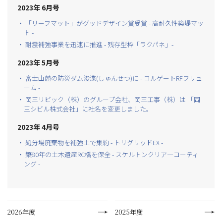
2023年 6月号
・ 「リーフマット」がグッドデザイン賞受賞 - 高耐久性築堤マッ
ト -
・ 耐震補強事業を迅速に推進 - 残存型枠「ラクパネ」-
2023年 5月号
・ 富士山麓の防災ダム浚渫(しゅんせつ)に - コルゲートRFフリュ
ーム -
・ 岡三リビック（株）のグループ会社、岡三工事（株）は 「岡
三シビル株式会社」に社名を変更しました。
2023年 4月号
・ 処分場廃棄物を補強土で集約 - トリグリッドEX -
・ 築80年の土木遺産RC橋を保全 - スケルトンクリア―コーティ
ング -
2026年度
2025年度