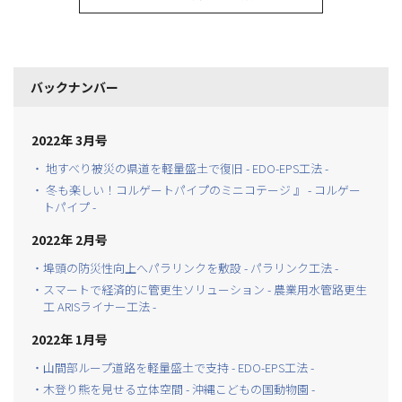
バックナンバー
2022年 3月号
・ 地すべり被災の県道を軽量盛土で復旧 - EDO-EPS工法 -
・ 冬も楽しい！コルゲートパイプのミニコテージ 』 - コルゲー
トパイプ -
2022年 2月号
・埠頭の防災性向上へパラリンクを敷設 - パラリンク工法 -
・スマートで経済的に管更生ソリューション - 農業用水管路更生
工 ARISライナー工法 -
2022年 1月号
・山間部ループ道路を軽量盛土で支持 - EDO-EPS工法 -
・木登り熊を見せる立体空間 - 沖縄こどもの国動物園 -