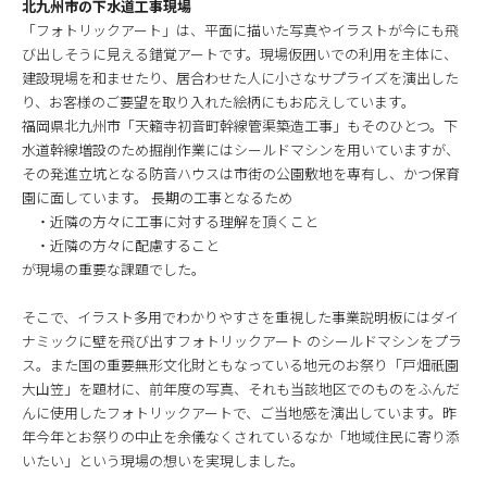
北九州市の下水道工事現場
「フォトリックアート」は、平面に描いた写真やイラストが今にも飛
び出しそうに見える錯覚アートです。現場仮囲いでの利用を主体に、
建設現場を和ませたり、居合わせた人に小さなサプライズを演出した
り、お客様のご要望を取り入れた絵柄にもお応えしています。
福岡県北九州市「天籟寺初音町幹線管渠築造工事」もそのひとつ。下
水道幹線増設のため掘削作業にはシールドマシンを用いていますが、
その発進立坑となる防音ハウスは市街の公園敷地を専有し、かつ保育
園に面しています。 長期の工事となるため
・近隣の方々に工事に対する理解を頂くこと
・近隣の方々に配慮すること
が現場の重要な課題でした。
そこで、イラスト多用でわかりやすさを重視した事業説明板にはダイ
ナミックに壁を飛び出すフォトリックアート のシールドマシンをプラ
ス。また国の重要無形文化財ともなっている地元のお祭り「戸畑祇園
大山笠」を題材に、前年度の写真、それも当該地区でのものをふんだ
んに使用したフォトリックアートで、ご当地感を演出しています。昨
年今年とお祭りの中止を余儀なくされているなか「地域住民に寄り添
いたい」という現場の想いを実現しました。