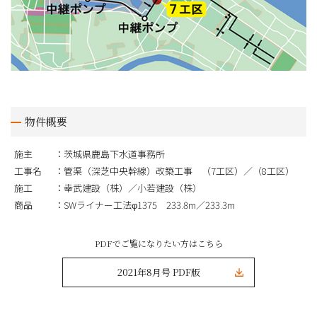
物件概要
施主
茨城県鹿島下水道事務所
工事名
管渠（深芝中央幹線）改築工事 （7工区）／（8工区）
施工
幸武建設（株）／小若建設（株）
商品
SWライナー工法φ1375 233.8m／233.3m
PDFでご覧になりたい方はこちら
2021年8月号 PDF版