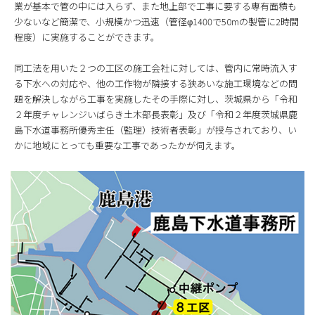
業が基本で管の中には入らず、また地上部で工事に要する専有面積も
少ないなど簡潔で、小規模かつ迅速（管径φ1400で50mの製管に2時間
程度）に実施することができます。
同工法を用いた２つの工区の施工会社に対しては、管内に常時流入す
る下水への対応や、他の工作物が隣接する狭あいな施工環境などの問
題を解決しながら工事を実施したその手際に対し、茨城県から「令和
２年度チャレンジいばらき土木部長表彰」及び「令和２年度茨城県鹿
島下水道事務所優秀主任（監理）技術者表彰」が授与されており、い
かに地域にとっても重要な工事であったかが伺えます。