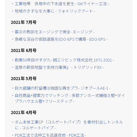
・工業地帯 供用中の下水道を更生 - SWライナー工法 -
・地域のきずなを大事に - フォトリックアート -
2021年 7月号
・震災の教訓をエージングで保全- エージング -
・急峻な渓谷の仮設道路をEDO-EPSで構築 - EDO-EPS -
2021年 6月号
・創業50年目のすがた- 岡三リビック株式会社 1971-2021 -
・湿原の軟弱地盤で支持力確保』 - トリグリッドEX -
2021年 5月号
・巨大店舗の貯留槽は強固な再生プラ- ジオプールAE-1 -
・自社商品+提案力でマッチング - 多数アンカー式補強土壁+ダイ
プラハウエル管+フリーステップ -
2021年 4月号
・ダム本体工事CP（コルゲートパイプ）を骨材引出しトンネル
に - コルゲートパイプ -
・PDR工法で法枠工を迅速改修 - PDR工法 -