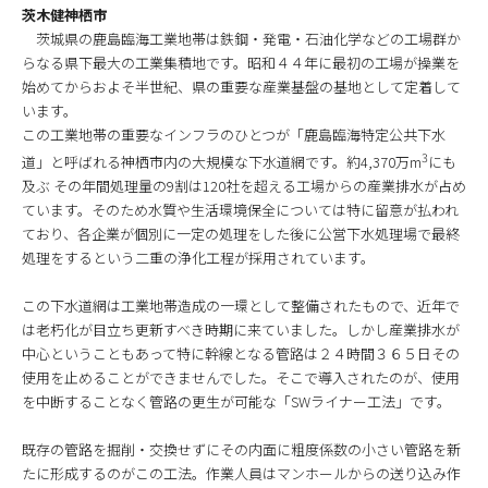
茨木健神栖市
茨城県の鹿島臨海工業地帯は鉄鋼・発電・石油化学などの工場群か
らなる県下最大の工業集積地です。昭和４４年に最初の工場が操業を
始めてからおよそ半世紀、県の重要な産業基盤の基地として定着して
います。
この工業地帯の重要なインフラのひとつが「鹿島臨海特定公共下水
3
道」と呼ばれる神栖市内の大規模な下水道網です。約4,370万m
にも
及ぶ その年間処理量の9割は120社を超える工場からの産業排水が占め
ています。そのため水質や生活環境保全については特に留意が払われ
ており、各企業が個別に一定の処理をした後に公営下水処理場で最終
処理をするという二重の浄化工程が採用されています。
この下水道網は工業地帯造成の一環として整備されたもので、近年で
は老朽化が目立ち更新すべき時期に来ていました。しかし産業排水が
中心ということもあって特に幹線となる管路は２４時間３６５日その
使用を止めることができませんでした。そこで導入されたのが、使用
を中断することなく管路の更生が可能な「SWライナー工法」です。
既存の管路を掘削・交換せずにその内面に粗度係数の小さい管路を新
たに形成するのがこの工法。作業人員はマンホールからの送り込み作