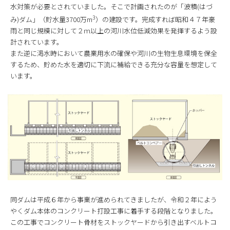
水対策が必要とされていました。そこで計画されたのが「波積(はづ
3
み)ダム」（貯水量3700万m
）の建設です。完成すれば昭和４７年豪
雨と同じ規模に対して２ｍ以上の河川水位低減効果を発揮するよう設
計されています。
また逆に渇水時において農業用水の確保や河川の生物生息環境を保全
するため、貯めた水を適切に下流に補給できる充分な容量を想定して
います。
同ダムは平成６年から事業が進められてきましたが、令和２年によう
やくダム本体のコンクリート打設工事に着手する段階となりました。
この工事でコンクリート骨材をストックヤードから引き出すベルトコ