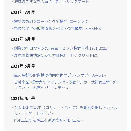
・地域のきずなを大事に - フォトリックアート -
2021年 7月号
・震災の教訓をエージングで保全- エージング -
・急峻な渓谷の仮設道路をEDO-EPSで構築 - EDO-EPS -
2021年 6月号
・創業50年目のすがた- 岡三リビック株式会社 1971-2021 -
・湿原の軟弱地盤で支持力確保』 - トリグリッドEX -
2021年 5月号
・巨大店舗の貯留槽は強固な再生プラ- ジオプールAE-1 -
・自社商品+提案力でマッチング - 多数アンカー式補強土壁+ダイ
プラハウエル管+フリーステップ -
2021年 4月号
・ダム本体工事CP（コルゲートパイプ）を骨材引出しトンネル
に - コルゲートパイプ -
・PDR工法で法枠工を迅速改修 - PDR工法 -