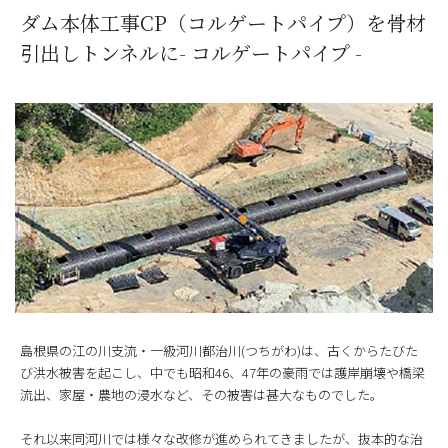
ダム本体工事CP（コルゲートパイプ）を骨材
引出しトンネルに- コルゲートパイプ -
島根県の江の川支流・一級河川都治川(つちがわ)は、古くからたびた
び洪水被害を起こし、中でも昭和46、47年の豪雨では護岸崩壊や橋梁
流出、家屋・農地の浸水など、その被害は甚大なものでした。
それ以来同河川では様々な改修が進められてきましたが、抜本的な治