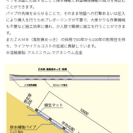
イプを法面に打設することで排水機能と斜面補強機能の両方を見込む
ことができます。
パイプの先端を尖らせることで、そのまま地盤への打撃あるいは圧入
により挿入を行うためプレボーリングが不要で、大掛かりな作業機械
も不要など施工効率に優れ、少人数で簡便に施工を行うことができま
す。
またＺＡＭ※（高耐食めっき） の採用で80年から100年の耐用性を持
ち、ライフサイクルコストの低減に貢献しています。
※溶融亜鉛- アルミニウム-マグネシウム合金