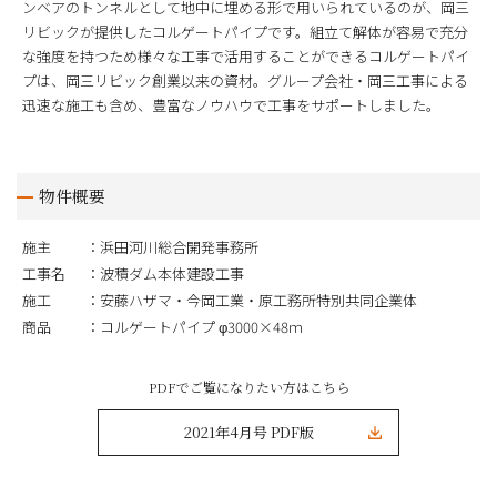
ンベアのトンネルとして地中に埋める形で用いられているのが、岡三
リビックが提供したコルゲートパイプです。組立て解体が容易で充分
な強度を持つため様々な工事で活用することができるコルゲートパイ
プは、岡三リビック創業以来の資材。グループ会社・岡三工事による
迅速な施工も含め、豊富なノウハウで工事をサポートしました。
物件概要
施主
浜田河川総合開発事務所
工事名
波積ダム本体建設工事
施工
安藤ハザマ・今岡工業・原工務所特別共同企業体
商品
コルゲートパイプ φ3000×48ｍ
PDFでご覧になりたい方はこちら
2021年4月号 PDF版