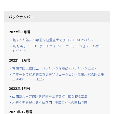
バックナンバー
2022年 3月号
・ 地すべり被災の県道を軽量盛土で復旧 - EDO-EPS工法 -
・ 冬も楽しい！コルゲートパイプのミニコテージ 』 - コルゲー
トパイプ -
2022年 2月号
・埠頭の防災性向上へパラリンクを敷設 - パラリンク工法 -
・スマートで経済的に管更生ソリューション - 農業用水管路更生
工 ARISライナー工法 -
2022年 1月号
・山間部ループ道路を軽量盛土で支持 - EDO-EPS工法 -
・木登り熊を見せる立体空間 - 沖縄こどもの国動物園 -
2021年 12月号