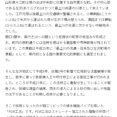
山形県大江町は県のほぼ中央部に位置する自然豊かな町。その中心部
である左沢(あてらざわ)はかつて最上川舟運の川港として栄えていま
した。江戸元禄以後最上川の交通網が整備されると、小鵜飼船(こうか
いぶね)で米沢から運ばれた荷が左沢で積み替えられ、酒田までは艜船
(ひらたぶね)で運ばれるという、最上川の水運に欠かせない中継地点
でした。
間口3間半、奥行き20～30間という短冊状の町家の街並みが形成さ
れ、町内の原町通りには往時を偲ばせる蔵座敷や市神跡等が残されて
います。この景観は平成25年に「最上川の流通・往来及び左沢町場の
景観」として、県内初となる国の重要文化的景観にも選定されまし
た。
そんな左沢地区にて平成9年、台風8号の影響で広域的な法面崩壊が発
生し、数年に渡って鉄筋挿入工や吹付枠工による復旧工事が行われま
した。ところが平成27年に、この法枠工に亀裂が生じていることが報
告され、詳細な調査の結果、雨水の浸入による土砂の吸い出しや地盤
の沈下があることが判明し改修が必要となりました。
そこで採用となったのが岡三リビックの排水補強パイプを用いた
「PDR工法」です。PDR工法はストレーナー加工された鋼製の中空パ