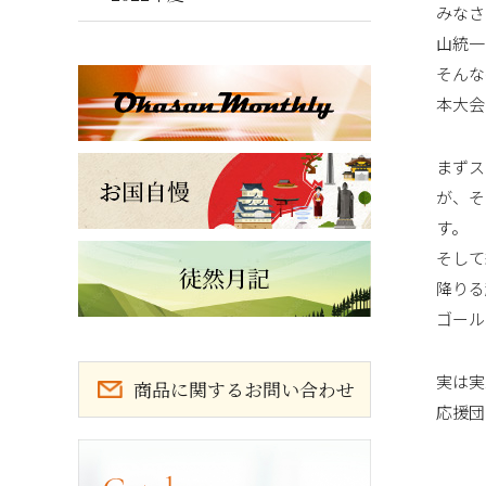
みなさ
山統一
そんな
本大会
まずス
が、そ
す。
そして
降りる
ゴール
実は実
商品に関するお問い合わせ
応援団
カタログ請求