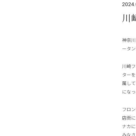
2024.
川
神奈川
ータン
川崎フ
ターを
属して
になっ
フロン
店街に
ナカに
みなさ