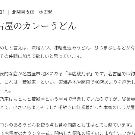
北関東支店 林宏繫
01
古屋のカレーうどん
めしと言えば、味噌カツ、味噌煮込みうどん、ひつまぶしなどが
その仲間に加えて欲しいと思っています。
表的な店が名古屋市北区にある「本店鯱乃家」です。名古屋では約
、これは「若鯱家」といい、東海各地や関東で40店あまりを経営
せん。
乃家はもともと若鯱屋という屋号で営業していたのですが、従業
とで、小さい店ゆえそうした手続きに無頓着だった本家のほうが屋
コシのあるうどんを使う点も含め両店とも味はとても似ています。
15席程度のカウンター式。開店した昭和の頃そのままな佇まいか