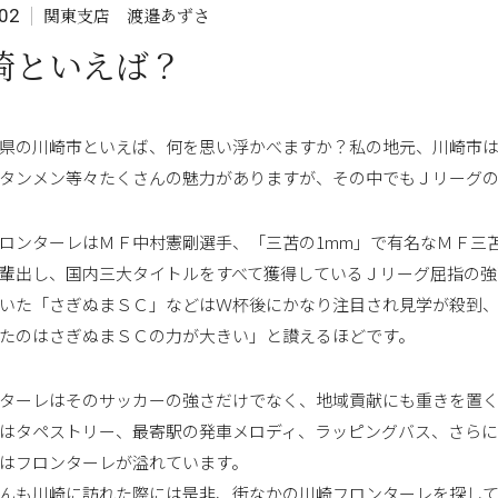
関東支店 渡邉あずさ
02
崎といえば？
県の川崎市といえば、何を思い浮かべますか？私の地元、川崎市
タンメン等々たくさんの魅力がありますが、その中でもＪリーグ
ロンターレはＭＦ中村憲剛選手、「三苫の1mm」で有名なＭＦ三
輩出し、国内三大タイトルをすべて獲得しているＪリーグ屈指の強
いた「さぎぬまＳＣ」などはＷ杯後にかなり注目され見学が殺到
たのはさぎぬまＳＣの力が大きい」と讃えるほどです。
ターレはそのサッカーの強さだけでなく、地域貢献にも重きを置く
はタペストリー、最寄駅の発車メロディ、ラッピングバス、さら
はフロンターレが溢れています。
んも川崎に訪れた際には是非、街なかの川崎フロンターレを探し