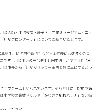
は川崎大師・工場夜景・藤子Ｆ不二雄ミュージアム・ニュ
の「川崎フロンターレ」についてご紹介いたします。
苫薫選手、ＭＦ田中碧選手など日本代表にも数多くのス
豪です。川崎出身の三苫選手と田中選手が少年時代に所
、川崎市長から「川崎がサッカー王国と急に耳にするよう
クラブチームといわれています。それだけに、駅前や商
には小学校の算数ドリルや「かわさき応援バナナ」など街
てみてください！