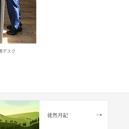
用デスク
徒然月記