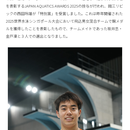
を表彰するJAPAN AQUATICS AWARDS 2025の授与が行われ、岡三リビ
ックの西田玲雄が「特別賞」を受賞しました。これは昨年開催された
2025世界水泳シンガポール大会において飛込男女混合チームで銅メダ
ルを獲得したことを表彰したもので、チームメイトであった坂井丞・
金戸凜と３人での選出となりました。