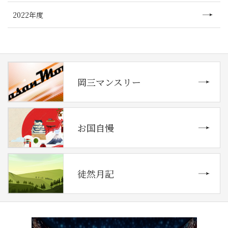
2022年度
岡三マンスリー
お国自慢
徒然月記