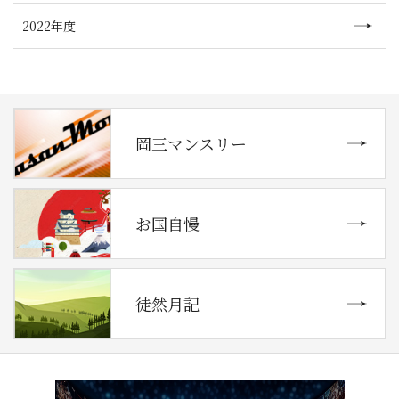
2022年度
岡三マンスリー
お国自慢
徒然月記